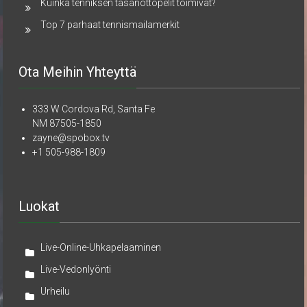
Kuinka tenniksen tasanottopelit toimivat?
Top 7 parhaat tennismailamerkit
Ota Meihin Yhteyttä
333 W Cordova Rd, Santa Fe
NM 87505-1850
zayne@spobox.tv
+1 505-988-1809
Luokat
Live-Online-Uhkapelaaminen
Live-Vedonlyönti
Urheilu