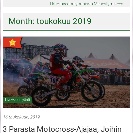
Urheiluvedonlyönnissä Menestymiseen
Month: toukokuu 2019
Live-Vedonlyönti
16 toukokuun, 2019
3 Parasta Motocross-Ajajaa, Joihin