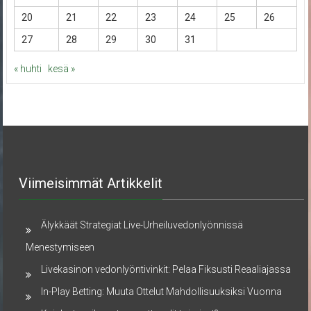
20
21
22
23
24
25
26
27
28
29
30
31
« huhti
kesä »
Viimeisimmät Artikkelit
Älykkäät Strategiat Live-Urheiluvedonlyönnissä
Menestymiseen
Livekasinon vedonlyöntivinkit: Pelaa Fiksusti Reaaliajassa
In-Play Betting: Muuta Ottelut Mahdollisuuksiksi Vuonna