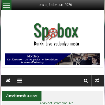
Skip
torstai, 6 elokuun, 2026
to
content
Spobox
Kaikki
live-
vedonlyönnistä
Viimeisimmät uutiset:
Älykkäät Strategiat Live-