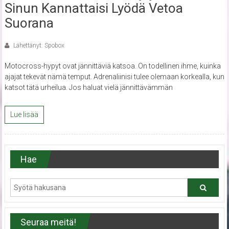
Sinun Kannattaisi Lyödä Vetoa
Suorana
Lähettänyt: Spobox
Motocross-hypyt ovat jännittäviä katsoa. On todellinen ihme, kuinka
ajajat tekevät nämä temput. Adrenaliinisi tulee olemaan korkealla, kun
katsot tätä urheilua. Jos haluat vielä jännittävämmän
Lue lisää
Hae
Seuraa meitä!