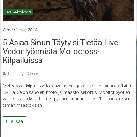
Live-Vedonlyönti
8 huhtikuun, 2019
5 Asiaa Sinun Täytyisi Tietää Live-
Vedonlyönnistä Motocross-
Kilpailuissa
Lähettänyt: Spobox
Motocross-kilpailu on loistava urheilu, joka alkoi Englannissa 1900-
luvulla. Se on sanojen ‘moto’ ja ‘maasto’ sekoitus. Moottoripyörien
valmistajat keksivät uuden pyörien ominaisuuden, ‘takajousituksen’
tämän maastokisan
Lue lisää