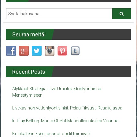
Seuraa meitä!
Recent Posts
Älykkäät Strategiat Live-Urheiluvedonlyönnissä
Menestymiseen
Livekasinon vedonlyöntivinkit: Pelaa Fiksusti Reaaliajassa
In-Play Betting: Muuta Ottelut Mahdollisuuksiksi Vuonna
Kuinka tenniksen tasanottopelit toimivat?