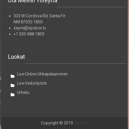
Ota Meihin Yhteyttä
333 W Cordova Rd, Santa Fe
NM 87505-1850
zayne@spobox.tv
+1 505-988-1809
Luokat
Live-Online-Uhkapelaaminen
Live-Vedonlyönti
Urheilu
Copyright © 2019
Spobox