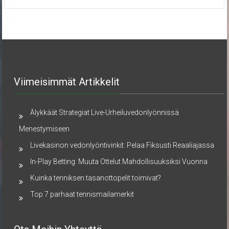
Viimeisimmät Artikkelit
Älykkäät Strategiat Live-Urheiluvedonlyönnissä
Menestymiseen
Livekasinon vedonlyöntivinkit: Pelaa Fiksusti Reaaliajassa
In-Play Betting: Muuta Ottelut Mahdollisuuksiksi Vuonna
Kuinka tenniksen tasanottopelit toimivat?
Top 7 parhaat tennismailamerkit